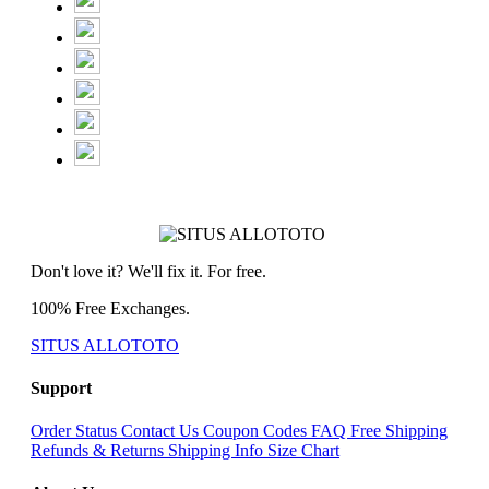
Don't love it? We'll fix it. For free.
100% Free Exchanges.
SITUS ALLOTOTO
Support
Order Status
Contact Us
Coupon Codes
FAQ
Free Shipping
Refunds & Returns
Shipping Info
Size Chart