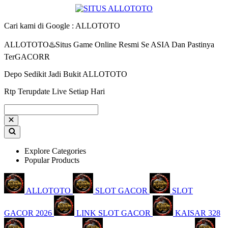
Cari kami di Google : ALLOTOTO
ALLOTOTO♨️Situs Game Online Resmi Se ASIA Dan Pastinya
TerGACORR
Depo Sedikit Jadi Bukit ALLOTOTO
Rtp Terupdate Live Setiap Hari
Explore Categories
Popular Products
ALLOTOTO
SLOT GACOR
SLOT
GACOR 2026
LINK SLOT GACOR
KAISAR 328