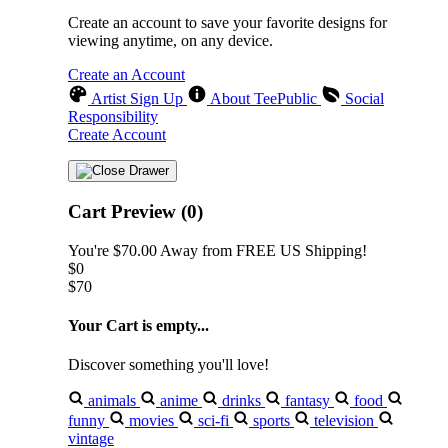
Create an account to save your favorite designs for
viewing anytime, on any device.
Create an Account
Artist Sign Up
About TeePublic
Social
Responsibility
Create Account
Cart Preview (0)
You're
$70.00
Away from
FREE US Shipping!
$0
$70
Your Cart is empty...
Discover something you'll love!
animals
anime
drinks
fantasy
food
funny
movies
sci-fi
sports
television
vintage