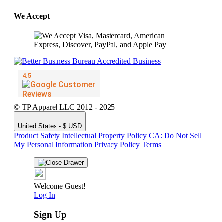
We Accept
© TP Apparel LLC 2012 - 2025
United States - $ USD
Product Safety
Intellectual Property Policy
CA: Do Not Sell
My Personal Information
Privacy Policy
Terms
Welcome Guest!
Log In
Sign Up