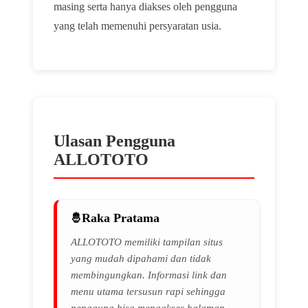
masing serta hanya diakses oleh pengguna
yang telah memenuhi persyaratan usia.
Ulasan Pengguna
ALLOTOTO
Raka Pratama
ALLOTOTO memiliki tampilan situs
yang mudah dipahami dan tidak
membingungkan. Informasi link dan
menu utama tersusun rapi sehingga