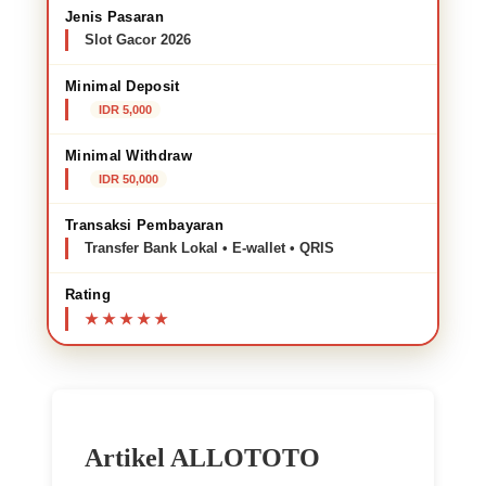
Jenis Pasaran
Slot Gacor 2026
Minimal Deposit
IDR 5,000
Minimal Withdraw
IDR 50,000
Transaksi Pembayaran
Transfer Bank Lokal • E-wallet • QRIS
Rating
Artikel ALLOTOTO