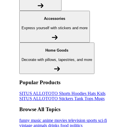
Accessories
Express yourself with stickers and more
Home Goods
Decorate with pillows, tapestries, and more
Popular Products
SITUS ALLOTOTO
Shorts
Hoodies
Hats
Kids
SITUS ALLOTOTO
Stickers
Tank Tops
Mugs
Browse All Topics
funny
music
anime
movies
television
sports
sci-fi
vintage
animals
drinks
food
politics