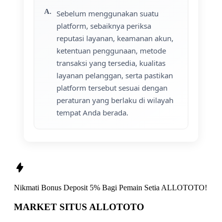
Sebelum menggunakan suatu
platform, sebaiknya periksa
reputasi layanan, keamanan akun,
ketentuan penggunaan, metode
transaksi yang tersedia, kualitas
layanan pelanggan, serta pastikan
platform tersebut sesuai dengan
peraturan yang berlaku di wilayah
tempat Anda berada.
Nikmati
Bonus Deposit 5%
Bagi Pemain Setia
ALLOTOTO!
MARKET SITUS ALLOTOTO