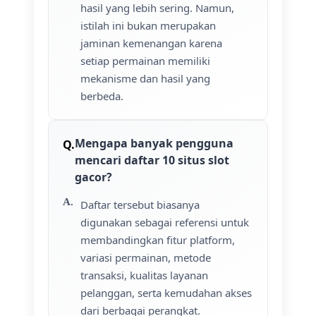
hasil yang lebih sering. Namun,
istilah ini bukan merupakan
jaminan kemenangan karena
setiap permainan memiliki
mekanisme dan hasil yang
berbeda.
Mengapa banyak pengguna
mencari daftar 10 situs slot
gacor?
Daftar tersebut biasanya
digunakan sebagai referensi untuk
membandingkan fitur platform,
variasi permainan, metode
transaksi, kualitas layanan
pelanggan, serta kemudahan akses
dari berbagai perangkat.