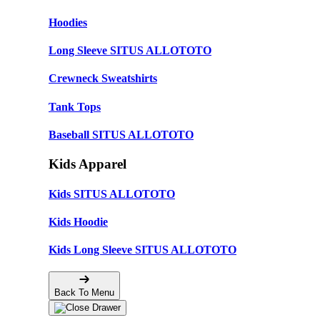
Hoodies
Long Sleeve SITUS ALLOTOTO
Crewneck Sweatshirts
Tank Tops
Baseball SITUS ALLOTOTO
Kids Apparel
Kids SITUS ALLOTOTO
Kids Hoodie
Kids Long Sleeve SITUS ALLOTOTO
Back To Menu