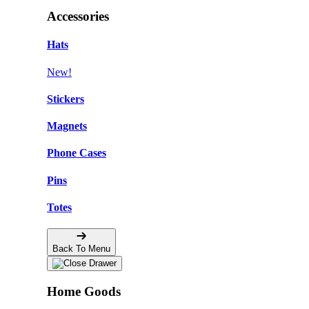
Accessories
Hats
New!
Stickers
Magnets
Phone Cases
Pins
Totes
Back To Menu
Home Goods