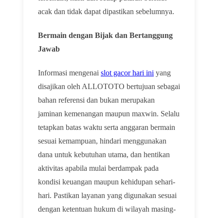
acak dan tidak dapat dipastikan sebelumnya.
Bermain dengan Bijak dan Bertanggung
Jawab
Informasi mengenai
slot gacor hari ini
yang
disajikan oleh ALLOTOTO bertujuan sebagai
bahan referensi dan bukan merupakan
jaminan kemenangan maupun maxwin. Selalu
tetapkan batas waktu serta anggaran bermain
sesuai kemampuan, hindari menggunakan
dana untuk kebutuhan utama, dan hentikan
aktivitas apabila mulai berdampak pada
kondisi keuangan maupun kehidupan sehari-
hari. Pastikan layanan yang digunakan sesuai
dengan ketentuan hukum di wilayah masing-