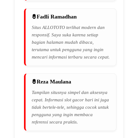
Fadli Ramadhan
Situs ALLOTOTO terlihat modern dan
responsif. Saya suka karena setiap
bagian halaman mudah dibaca,
terutama untuk pengguna yang ingin
mencari informasi terbaru secara cepat.
Reza Maulana
Tampilan situsnya simpel dan aksesnya
cepat. Informasi slot gacor hari ini juga
tidak bertele-tele, sehingga cocok untuk
pengguna yang ingin membaca
referensi secara praktis.